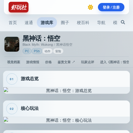
虾玩社
登录 / 注册
首页
速通
游戏库
圈子
梗百科
导航
模拟器
黑神话：悟空
Black Myth: Wukong / 黑神话悟空
PC
PS5
动作
冒险
视觉档案
游戏情报
价格
鉴赏文章 ↗
玩家点评
进入《黑神话：悟空》
游戏总览
01
核心玩法
02