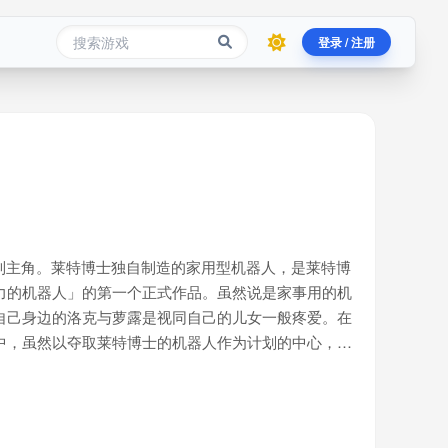
登录 / 注册
祖系列主角。莱特博士独自制造的家用型机器人，是莱特博
力的机器人」的第一个正式作品。虽然说是家事用的机
自己身边的洛克与萝露是视同自己的儿女一般疼爱。在
中，虽然以夺取莱特博士的机器人作为计划的中心，但
适合用来征服世界，因而放过了洛克和萝露。充满正义
划，因此自愿被莱特博士改造成了战斗机器人洛克人与