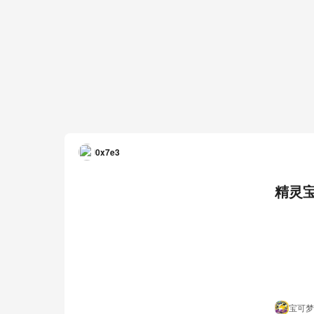
0x7e3
精灵
宝可梦